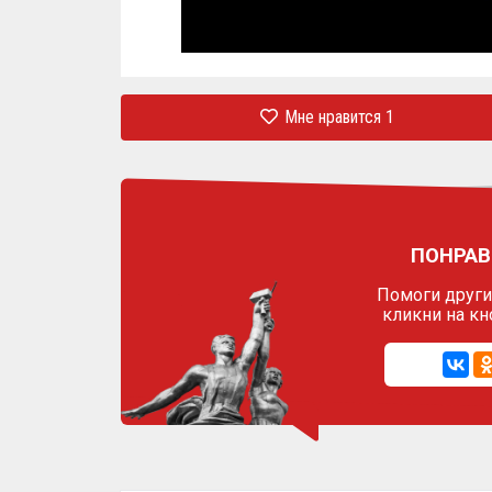
Мне нравится
1
ПОНРАВ
Помоги другим
кликни на кн