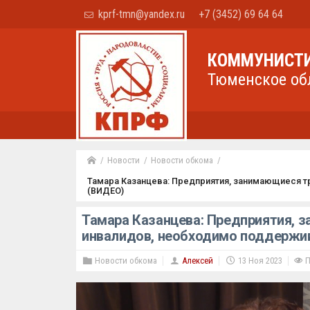
kprf-tmn@yandex.ru
+7 (3452) 69 64 64
КОММУНИСТИ
Тюменское об
Новости
Новости обкома
Тамара Казанцева: Предприятия, занимающиеся 
(ВИДЕО)
Тамара Казанцева: Предприятия, 
инвалидов, необходимо поддержи
Новости обкома
Алексей
13 Ноя 2023
П