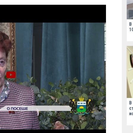
В
1
В
с
и