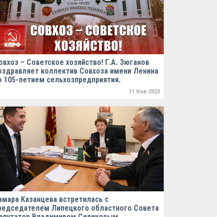
овхоз – Советское хозяйство! Г.А. Зюганов
оздравляет коллектив Совхоза имени Ленина
о 105-летием сельхозпредприятия.
11 Ноя 2023
амара Казанцева встретилась с
редседателем Липецкого областного Совета
епутатов Владимиром Сериковым