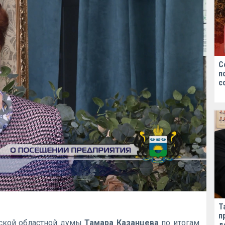
С
п
с
Т
п
ской областной думы
Тамара Казанцева
по итогам
д