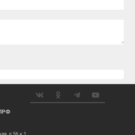
КПРФ
я, д 56 к 1