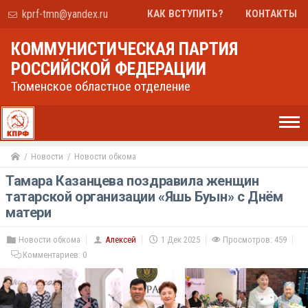
kprf-tmn@yandex.ru
КАК ВСТУПИТЬ?
КОНТАКТЫ
КОММУНИСТИЧЕСКАЯ ПАРТИЯ
РОССИЙСКОЙ ФЕДЕРАЦИИ
Тюменское областное отделение
Новости
Новости обкома
Тамара Казанцева поздравила женщин
татарской организации «Яшь Буын» с Днём
матери
Новости обкома
Алексей
1 Дек 2025
Просмотров: 459
Комментариев:
0