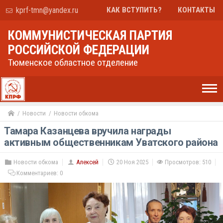
kprf-tmn@yandex.ru
КАК ВСТУПИТЬ?
КОНТАКТЫ
КОММУНИСТИЧЕСКАЯ ПАРТИЯ
РОССИЙСКОЙ ФЕДЕРАЦИИ
Тюменское областное отделение
Новости
Новости обкома
Тамара Казанцева вручила награды
активным общественникам Уватского района
Новости обкома
Алексей
20 Ноя 2025
Просмотров: 510
Комментариев:
0