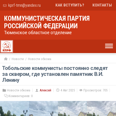
kprf-tmn@yandex.ru
КАК ВСТУПИТЬ?
КОНТАКТЫ
КОММУНИСТИЧЕСКАЯ ПАРТИЯ
РОССИЙСКОЙ ФЕДЕРАЦИИ
Тюменское областное отделение
Новости
Новости обкома
Тобольские коммунисты постоянно следят
за сквером, где установлен памятник В.И.
Ленину
Новости обкома
Алексей
4 Авг 2025
Просмотров: 705
Комментариев:
0