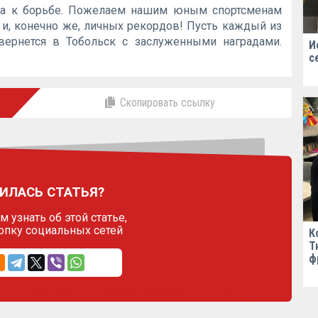
ва к борьбе. Пожелаем нашим юным спортсменам
в и, конечно же, личных рекордов! Пусть каждый из
вернется в Тобольск с заслуженными наградами.
И
с
Скопировать ссылку
ИЛАСЬ СТАТЬЯ?
 узнать об этой статье,
опку социальных сетей
К
Т
ф