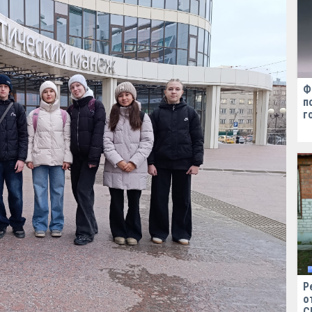
Ф
п
г
Р
о
С