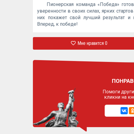
Пионерская команда «Победа» гото
уверенности в своих силах, ярких старто
них покажет свой лучший результат и 
Вперед, к победе!
Мне нравится
0
ПОНРАВ
Помоги другим
кликни на кн