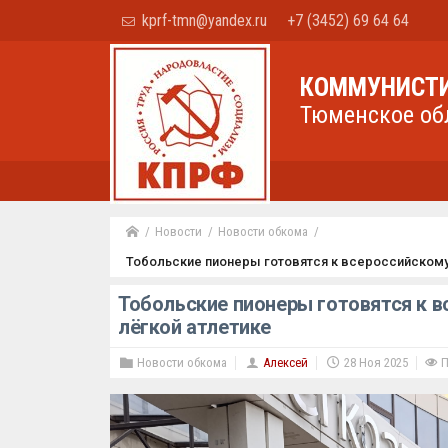
kprf-tmn@yandex.ru
+7 (3452) 69 64 64
КОММУНИСТИ
Тюменское об
Новости
Новости обкома
Тобольские пионеры готовятся к всероссийскому 
Тобольские пионеры готовятся к в
лёгкой атлетике
Новости обкома
Алексей
28 Ноя 2025
П