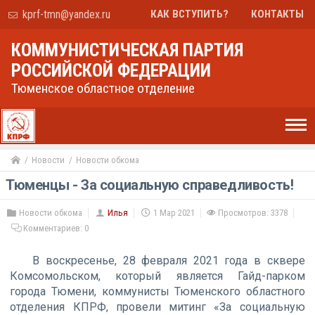
kprf-tmn@yandex.ru
КАК ВСТУПИТЬ?
КОНТАКТЫ
КОММУНИСТИЧЕСКАЯ ПАРТИЯ
РОССИЙСКОЙ ФЕДЕРАЦИИ
Тюменское областное отделение
Новости
Новости обкома
Тюменцы - За социальную справедливость!
Новости обкома
Илья
1 Мар 2021
Просмотров: 3378
Комментариев:
0
В воскресенье, 28 февраля 2021 года в сквере
Комсомольском, который является Гайд-парком
города Тюмени, коммунисты Тюменского областного
отделения КПРФ, провели митинг «За социальную