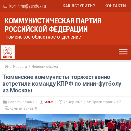
kprf-tmn@yandex.ru
КАК ВСТУПИТЬ?
КОНТАКТЫ
КОММУНИСТИЧЕСКАЯ ПАРТИЯ
РОССИЙСКОЙ ФЕДЕРАЦИИ
Тюменское областное отделение
Новости
Новости обкома
Тюменские коммунисты торжественно
встретили команду КПРФ по мини-футболу
из Москвы
Новости обкома
Илья
26 Апр 2022
Просмотров: 2287
Комментариев:
0