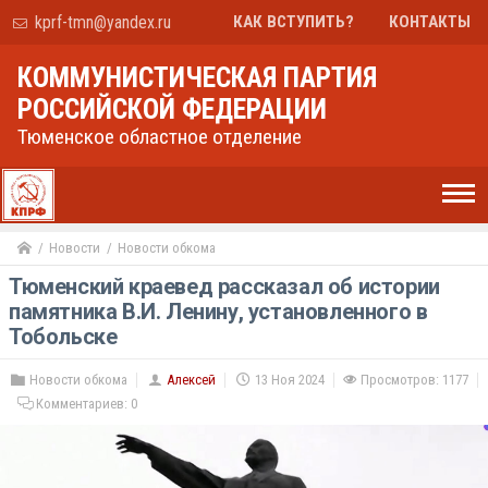
kprf-tmn@yandex.ru
КАК ВСТУПИТЬ?
КОНТАКТЫ
КОММУНИСТИЧЕСКАЯ ПАРТИЯ
РОССИЙСКОЙ ФЕДЕРАЦИИ
Тюменское областное отделение
Новости
Новости обкома
Тюменский краевед рассказал об истории
памятника В.И. Ленину, установленного в
Тобольске
Новости обкома
Алексей
13 Ноя 2024
Просмотров: 1177
Комментариев:
0