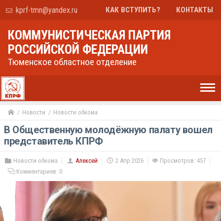
kprf-tmn@yandex.ru
КАК ВСТУПИТЬ?
КОНТАКТЫ
КОММУНИСТИЧЕСКАЯ ПАРТИЯ
РОССИЙСКОЙ ФЕДЕРАЦИИ
Тюменское областное отделение
Новости
Новости обкома
В Общественную молодёжную палату вошел
представитель КПРФ
Новости обкома
Алексей
2 Апр 2026
Просмотров: 457
Комментариев:
0