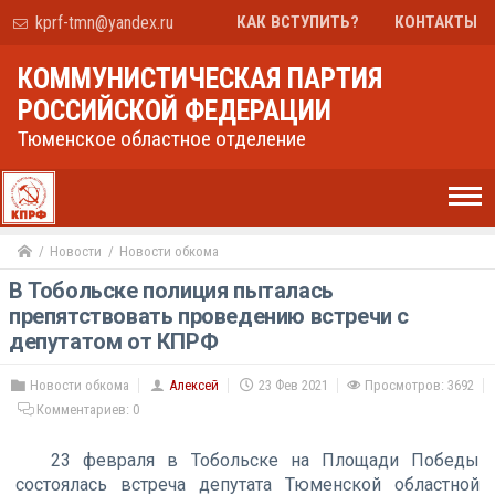
kprf-tmn@yandex.ru
КАК ВСТУПИТЬ?
КОНТАКТЫ
КОММУНИСТИЧЕСКАЯ ПАРТИЯ
РОССИЙСКОЙ ФЕДЕРАЦИИ
Тюменское областное отделение
Новости
Новости обкома
В Тобольске полиция пыталась
препятствовать проведению встречи с
депутатом от КПРФ
Новости обкома
Алексей
23 Фев 2021
Просмотров: 3692
Комментариев:
0
23 февраля в Тобольске на Площади Победы
состоялась встреча депутата Тюменской областной