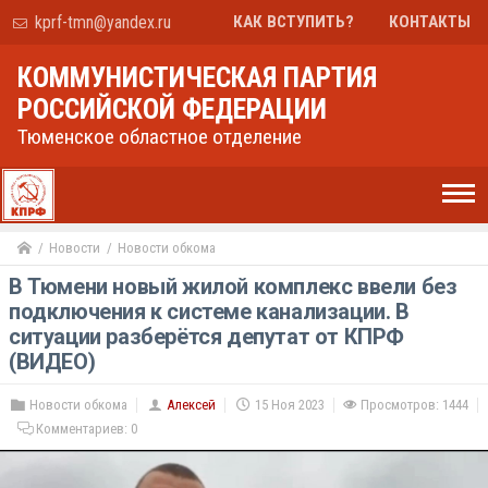
kprf-tmn@yandex.ru
КАК ВСТУПИТЬ?
КОНТАКТЫ
КОММУНИСТИЧЕСКАЯ ПАРТИЯ
РОССИЙСКОЙ ФЕДЕРАЦИИ
Тюменское областное отделение
Новости
Новости обкома
В Тюмени новый жилой комплекс ввели без
подключения к системе канализации. В
ситуации разберётся депутат от КПРФ
(ВИДЕО)
Новости обкома
Алексей
15 Ноя 2023
Просмотров: 1444
Комментариев:
0