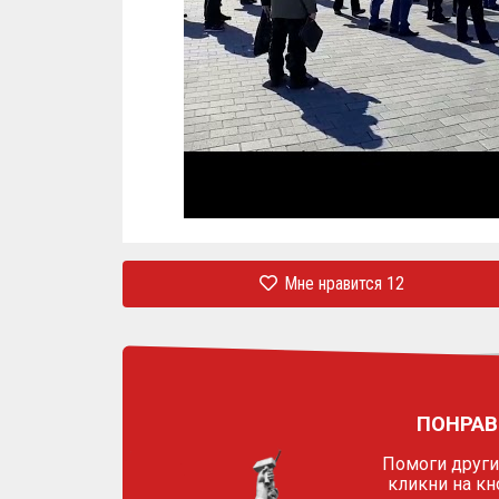
Мне нравится
12
ПОНРАВ
Помоги другим
кликни на кн