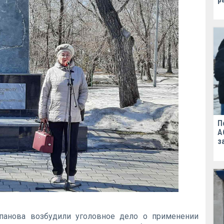
П
А
з
панова возбудили уголовное дело о применении