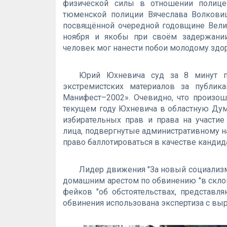
физической силы в отношении полице
тюменской полиции Вячеслава Волкови
посвящённой очередной годовщине Вели
ноября и якобы при своём задержании
человек мог нанести побои молодому здо
Юрий Юхневича суд за 8 минут п
экстремистских материалов за публи
Манифест–2002». Очевидно, что произо
текущем году Юхневича в областную Думу,
избирательных прав и права на участи
лица, подвергнутые административному на
право баллотироваться в качестве кандид
Лидер движения "За новый социализм
домашним арестом по обвинению "в скло
фейков "об обстоятельствах, представл
обвинения использована экспертиза с вы