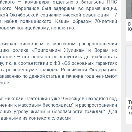
йского — командира отдельного батальона ППС
цкого. Черепанов был задержан во время акции,
кой Октябрьской социалистической революции - 7
 избил полицейского. Каким образом 70-летний
В
ровому полицейскому, непонятно.
Ю
ризнал виновным в массовом распространении
кацию ролика «Припомним Жуликам и Ворам их
шедшее – это попытка не допустить до выборов в
 т.к. в соответствии с ФЗ «Об основных гарантиях
е в референдуме граждан Российской Федерации»
казанию по данной статье в течение года не имеют
атов.
" Николай Платошкин уже 9 месяцев находится под
Т
нении к массовым беспорядкам" и распространении
п
яющих угрозу жизни и безопасности граждан". Для
т
рванными из контекста словами.