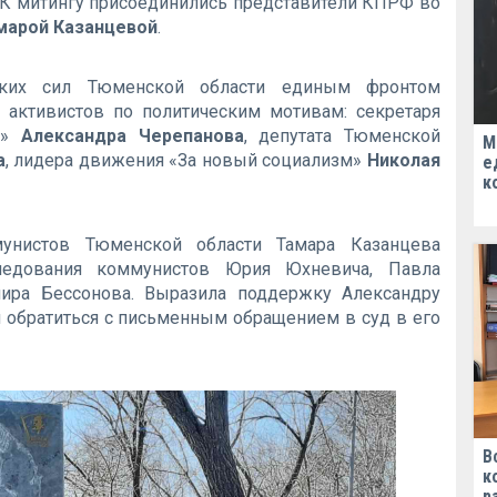
 К митингу присоединились представители КПРФ во
марой Казанцевой
.
ческих сил Тюменской области единым фронтом
 активистов по политическим мотивам: секретаря
т»
Александра Черепанова
, депутата Тюменской
М
а
, лидера движения «За новый социализм»
Николая
е
к
мунистов Тюменской области Тамара Казанцева
ледования коммунистов Юрия Юхневича, Павла
мира Бессонова. Выразила поддержку Александру
 обратиться с письменным обращением в суд в его
В
к
р