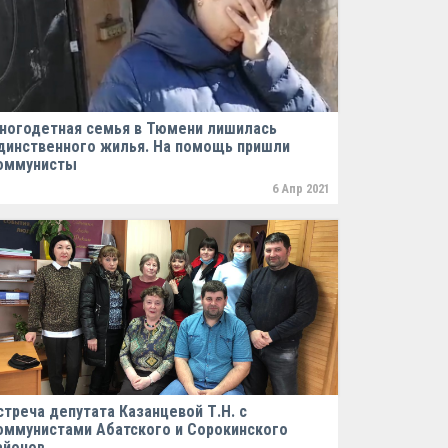
ногодетная семья в Тюмени лишилась
динственного жилья. На помощь пришли
оммунисты
6 Апр 2021
стреча депутата Казанцевой Т.Н. с
оммунистами Абатского и Сорокинского
айонов