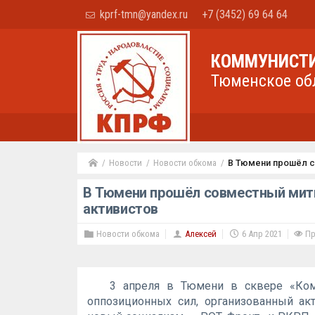
kprf-tmn@yandex.ru
+7 (3452) 69 64 64
КОММУНИСТИ
Тюменское об
Новости
Новости обкома
В Тюмени прошёл с
В Тюмени прошёл совместный мити
активистов
Новости обкома
Алексей
6 Апр 2021
Пр
3 апреля в Тюмени в сквере «Ко
оппозиционных сил, организованный ак