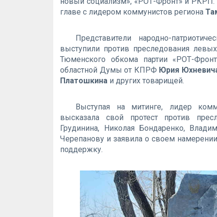
новый социализм», «РОТ-Фронт» и РКРП.
главе с лидером коммунистов региона
Та
Представители народно-патриоти
выступили против преследования левых
Тюменского обкома партии «РОТ-Фрон
областной Думы от КПРФ
Юрия Юхневич
Платошкина
и других товарищей.
Выступая на митинге, лидер ком
высказала свой протест против прес
Грудинина, Николая Бондаренко, Влади
Черепанову и заявила о своем намерении
поддержку.