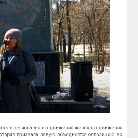
датель регионального движения женского движения
которая призвала левую объединятся оппозицию во