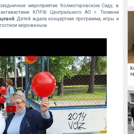
праздничное мероприятие Колмогоровском Саду, в
е активистами КПРФ Центрального АО г. Тюмени
нцевой
. Детей ждала концертная программа, игры и
угостили мороженым.
К
о