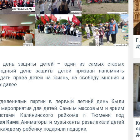
Г
д
 день защиты детей – один из самых старых
родный день защиты детей призван напомнить
дать права детей на жизнь, на свободу мнения и
к далее.
тделениями партии в первый летний день были
 мероприятия для детей. Самым массовым и ярким
истами Калининского райкома г. Тюмени под
ея Кима
. Аниматоры и музыканты развлекали детей
К
с
 каждому ребенку подарили подарки.
д