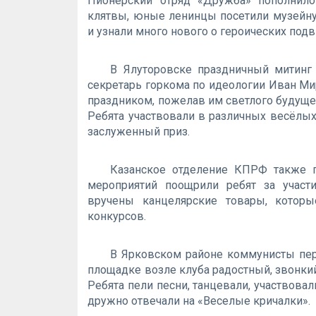
Пионерский отряд «Дружба» пополнило
клятвы, юные ленинцы посетили музейн
и узнали много нового о героических под
В Ялуторовске праздничный митинг
секретарь горкома по идеологии Иван Ми
праздником, пожелав им светлого будущег
Ребята участвовали в различных весёлых
заслуженный приз.
Казанское отделение КПРФ также п
мероприятий поощрили ребят за участ
вручены канцелярские товары, которы
конкурсов.
В Ярковском районе коммунисты пер
площадке возле клуба радостный, звонкий
Ребята пели песни, танцевали, участвова
дружно отвечали на «Веселые кричалки».