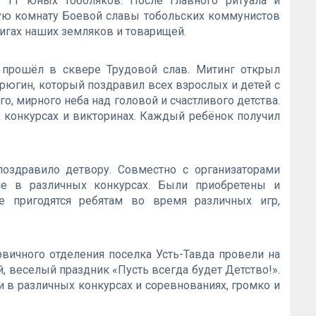
 11 юных тоболяков. После главного ритуала и
ую комнату Боевой славы тобольских коммунистов
вигах наших земляков и товарищей.
 прошёл в сквере Трудовой слав. Митинг открыл
рюгин, который поздравил всех взрослых и детей с
о, мирного неба над головой и счастливого детства.
 конкурсах и викторинах. Каждый ребёнок получил
оздравило детвору. Совместно с организаторами
ие в различных конкурсах. Были приобретены и
е пригодятся ребятам во время различных игр,
вичного отделения поселка Усть-Тавда провели на
, веселый праздник «Пусть всегда будет Детство!».
ли в различных конкурсах и соревнованиях, громко и