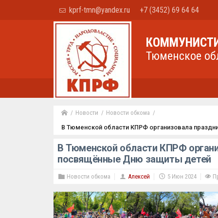
kprf-tmn@yandex.ru
+7 (3452) 69 64 64
КОММУНИСТИ
Тюменское об
Новости
Новости обкома
В Тюменской области КПРФ организовала празд
В Тюменской области КПРФ органи
посвящённые Дню защиты детей
Новости обкома
Алексей
5 Июн 2024
Пр