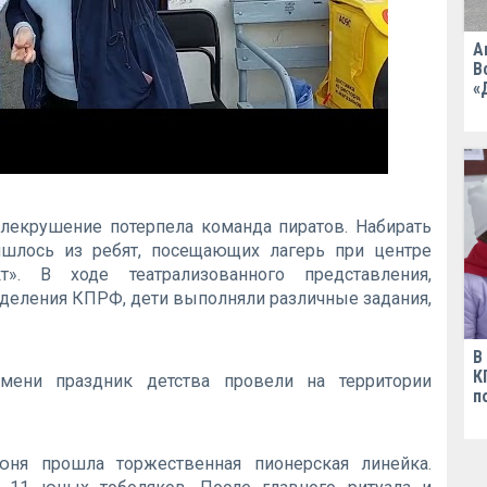
А
В
«
блекрушение потерпела команда пиратов. Набирать
ишлось из ребят, посещающих лагерь при центре
т». В ходе театрализованного представления,
тделения КПРФ, дети выполняли различные задания,
В
К
мени праздник детства провели на территории
п
ня прошла торжественная пионерская линейка.