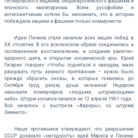
гитлеровского нацизма, общеевропейского фашизма и
японского милитаризма. Всем русофобам и
антисоветчикам хотели бы напомнить, что в истории
побеждали нацизм и фашизм только коммунисты.
Идеи Ленина стали началом всех наших побед в
ХХ столетии. В его вселенском образе соединились и
послевоенное восстановление, и создание ракетно-
ядерного щита, и открытие космической эры. Юрий
Гагарин говорил: «Чтобы подняться к звёздам, мало
разорвать путы земного притяжения – нужно было
прежде сбросить оковы, в которых томились до
Октября труд, разум, душа человека! Недаром
называли коммунаров «людьми, штурмующими
небо». Штурм космоса начался не 12 апреля 1961 года...
Всё началось с выстрела «Авроры», со штурма
Зимнего».
Наши противники утверждают, что разрушение
СССР доказало «негодность» идей Маркса и Ленина.