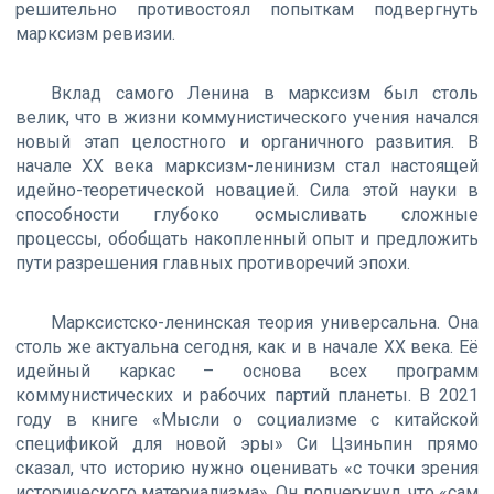
решительно противостоял попыткам подвергнуть
марксизм ревизии.
Вклад самого Ленина в марксизм был столь
велик, что в жизни коммунистического учения начался
новый этап целостного и органичного развития. В
начале XX века марксизм-ленинизм стал настоящей
идейно-теоретической новацией. Сила этой науки в
способности глубоко осмысливать сложные
процессы, обобщать накопленный опыт и предложить
пути разрешения главных противоречий эпохи.
Марксистско-ленинская теория универсальна. Она
столь же актуальна сегодня, как и в начале XX века. Её
идейный каркас – основа всех программ
коммунистических и рабочих партий планеты. В 2021
году в книге «Мысли о социализме с китайской
спецификой для новой эры» Си Цзиньпин прямо
сказал, что историю нужно оценивать «с точки зрения
исторического материализма». Он подчеркнул, что «сам