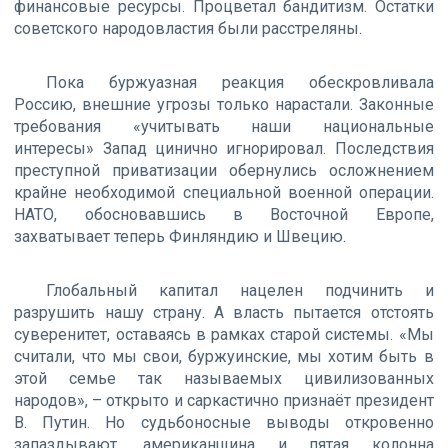
финансовые ресурсы. Процветал бандитизм. Остатки
советского народовластия были расстреляны.
Пока буржуазная реакция обескровливала
Россию, внешние угрозы только нарастали. Законные
требования «учитывать наши национальные
интересы» Запад цинично игнорировал. Последствия
преступной приватизации обернулись осложнением
крайне необходимой специальной военной операции.
НАТО, обосновавшись в Восточной Европе,
захватывает теперь Финляндию и Швецию.
Глобальный капитал нацелен подчинить и
разрушить нашу страну. А власть пытается отстоять
суверенитет, оставаясь в рамках старой системы. «Мы
считали, что мы свои, буржуинские, мы хотим быть в
этой семье так называемых цивилизованных
народов», – открыто и саркастично признаёт президент
В. Путин. Но судьбоносные выводы откровенно
запаздывают, американщина и пятая колонна