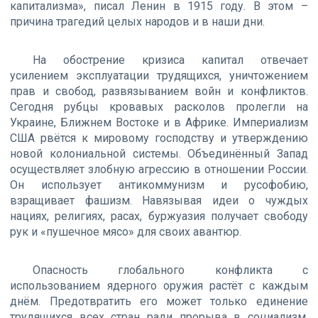
капитализма», писал Ленин в 1915 году. В этом –
причина трагедий целых народов и в наши дни.
На обострение кризиса капитал отвечает
усилением эксплуатации трудящихся, уничтожением
прав и свобод, развязыванием войн и конфликтов.
Сегодня рубцы кровавых расколов пролегли на
Украине, Ближнем Востоке и в Африке. Империализм
США рвётся к мировому господству и утверждению
новой колониальной системы. Объединённый Запад
осуществляет злобную агрессию в отношении России.
Он использует антикоммунизм и русофобию,
взращивает фашизм. Навязывая идеи о чуждых
нациях, религиях, расах, буржуазия получает свободу
рук и «пушечное мясо» для своих авантюр.
Опасность глобального конфликта с
использованием ядерного оружия растёт с каждым
днём. Предотвратить его может только единение
трудящихся всех стран ради прорыва в социализм.