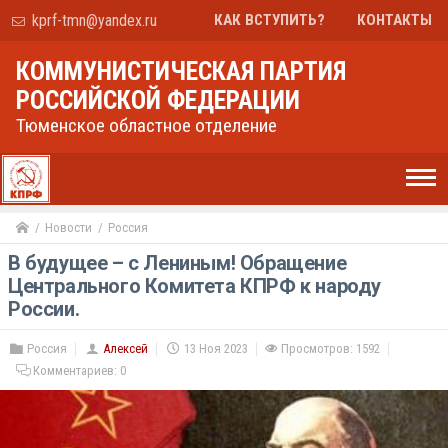
kprf-tmn@yandex.ru
КАК ВСТУПИТЬ?
КОНТАКТЫ
КОММУНИСТИЧЕСКАЯ ПАРТИЯ
РОССИЙСКОЙ ФЕДЕРАЦИИ
Тюменское областное отделение
Новости
Россия
В будущее – с Лениным! Обращение
Центрального Комитета КПРФ к народу
России.
Россия
Алексей
13 Ноя 2023
Просмотров: 1592
Комментариев:
0