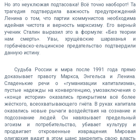
Но это неуклюжая подтасовка! Всё точно наоборот! Та
трагедия подтвердила важность предупреждений
Ленина о том, что партии коммунистов необходима
идейная чистота и верность марксизму. Его верный
ученик Сталин выразил это в формуле: «Без теории
нам смерть». Увы, хрущёвские шараханья и
горбачёвско-ельцинское предательство подтвердили
данную истину.
Судьба России и мира после 1991 года прямо
доказывает правоту Маркса, Энгельса и Ленина.
Сладенькие речи о «гуманизации капитализма»,
пустые надежды на конвергенцию, умозаключения о
«конце истории» оказались прикрытием всё более
жёсткого, всеохватывающего гнёта. В руках капитала
оказались новые рычаги воздействия на сознание и
подсознание людей. Он навязывает предельный
эгоизм и потребительство, убивает культуру и
продвигает откровенные извращения. Мировая
олигархия видит в этом шанс закрепить свою власть