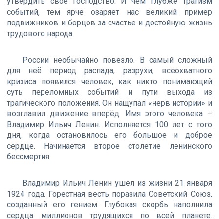
утвердить своё господство. И чем глубже трагизм
событий, тем ярче озаряет нас великий пример
подвижников и борцов за счастье и достойную жизнь
трудового народа.
России необычайно повезло. В самый сложный
для неё период распада, разрухи, всеохватного
кризиса появился человек, как никто понимающий
суть переломных событий и пути выхода из
трагического положения. Он нащупал «нерв истории» и
возглавил движение вперёд. Имя этого человека –
Владимир Ильич Ленин. Исполняется 100 лет с того
дня, когда остановилось его большое и доброе
сердце. Начинается второе столетие ленинского
бессмертия.
Владимир Ильич Ленин ушёл из жизни 21 января
1924 года. Горестная весть поразила Советский Союз,
созданный его гением. Глубокая скорбь наполнила
сердца миллионов трудящихся по всей планете.