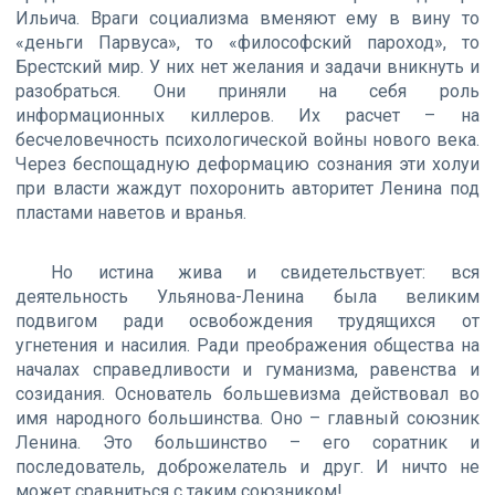
Ильича. Враги социализма вменяют ему в вину то
«деньги Парвуса», то «философский пароход», то
Брестский мир. У них нет желания и задачи вникнуть и
разобраться. Они приняли на себя роль
информационных киллеров. Их расчет – на
бесчеловечность психологической войны нового века.
Через беспощадную деформацию сознания эти холуи
при власти жаждут похоронить авторитет Ленина под
пластами наветов и вранья.
Но истина жива и свидетельствует: вся
деятельность Ульянова-Ленина была великим
подвигом ради освобождения трудящихся от
угнетения и насилия. Ради преображения общества на
началах справедливости и гуманизма, равенства и
созидания. Основатель большевизма действовал во
имя народного большинства. Оно – главный союзник
Ленина. Это большинство – его соратник и
последователь, доброжелатель и друг. И ничто не
может сравниться с таким союзником!