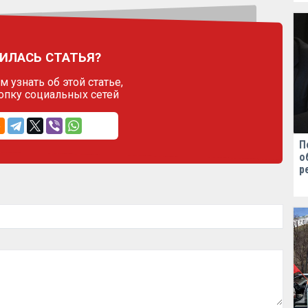
ИЛАСЬ СТАТЬЯ?
 узнать об этой статье,
опку социальных сетей
П
о
р