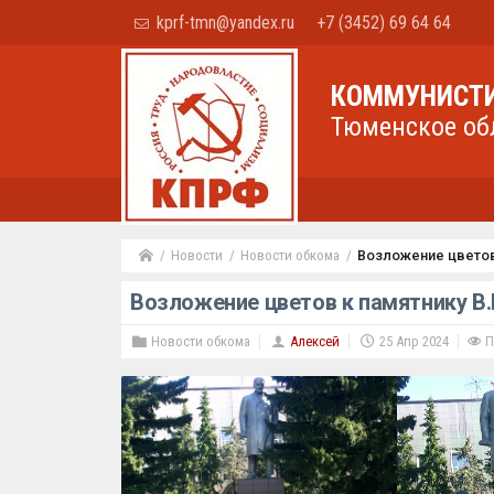
kprf-tmn@yandex.ru
+7 (3452) 69 64 64
КОММУНИСТИ
Тюменское об
Новости
Новости обкома
Возложение цветов 
Возложение цветов к памятнику В.И
Новости обкома
Алексей
25 Апр 2024
П