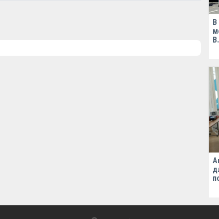
В
м
В
А
д
п