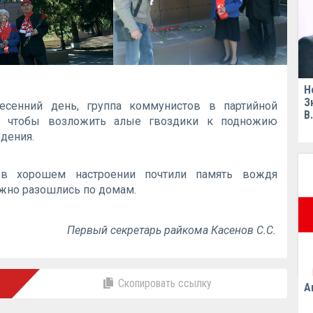
Н
З
есенний день, группа коммунистов в партийной
В
а, чтобы возложить алые гвоздики к подножию
ждения.
в хорошем настроении почтили память вождя
жно разошлись по домам.
Первый секретарь райкома Касенов С.С.
Скопировать ссылку
А