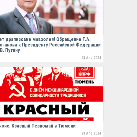
ет драпировке мавзолея! Обращение Г.А.
юганова к Президенту Российской Федерации
.В. Путину
23 Апр 2024
нонс. Красный Первомай в Тюмени
23 Апр 2024