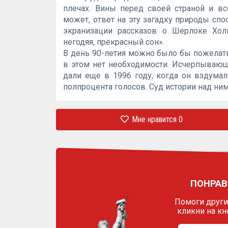
плечах. Вины перед своей страной и в
может, ответ на эту загадку природы спо
экранизации рассказов о Шерлоке Хол
негодяя, прекрасный сон».
В день 90-летия можно было бы пожелать 
в этом нет необходимости. Исчерпывающ
дали еще в 1996 году, когда он вздума
полпроцента голосов. Суд истории над ним
Мне нравится
0
ПОНРАВ
Помоги другим
кликни на кн