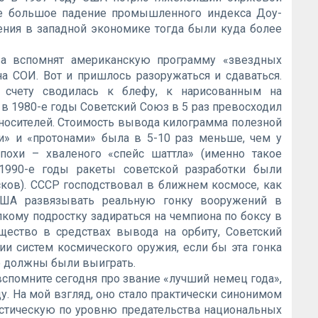
мое большое падение промышленного индекса Доу-
ния в западной экономике тогда были куда более
ева вспомнят американскую программу «звездных
на СОИ. Вот и пришлось разоружаться и сдаваться.
счету сводилась к блефу, к нарисованным на
в 1980-е годы Советский Союз в 5 раз превосходил
носителей. Стоимость вывода килограмма полезной
и» и «протонами» была в 5-10 раз меньше, чем у
эпохи – хваленого «спейс шаттла» (именно такое
1990-е годы ракеты советской разработки были
ов). СССР господствовал в ближнем космосе, как
США развязывать реальную гонку вооружений в
кому подростку задираться на чемпиона по боксу в
ество в средствах вывода на орбиту, Советский
и систем космического оружия, если бы эта гонка
де должны были выиграть.
вспомните сегодня про звание «лучший немец года»,
ду. На мой взгляд, оно стало практически синонимом
тастическую по уровню предательства национальных