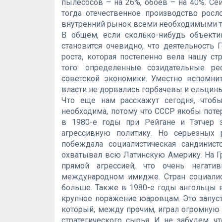
пылесосов – на 26%, обоев – на 40%. Сей
тогда отечественное производство росл
внутренний рынок всеми необходимыми т
В общем, если сколько-нибудь объекти
становится очевидно, что деятельность 
роста, которая постепенно вела нашу с
того: определенные созидательные р
советской экономики. Уместно вспомнит
власти не дорвались горбачевы и ельцины,
Что еще нам расскажут сегодня, чтоб
необходима, потому что СССР якобы поте
в 1980-е годы при Рейгане и Тэтчер 
агрессивную политику. Но серьезных 
побеждала социалистическая сандинис
охватывал всю Латинскую Америку. На 
прямой агрессией, что очень негати
международном имидже. Стран социалис
больше. Также в 1980-е годы ангольцы 
крупное поражение юаровцам. Это запус
который, между прочим, играл огромную
стратегического сырья. И не забудем, 