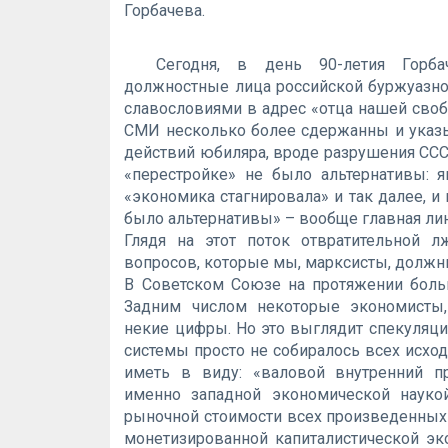
Горбачева.
Сегодня, в день 90-летия Горба
должностные лица российской буржуазно
славословиями в адрес «отца нашей сво
СМИ несколько более сдержанны и указ
действий юбиляра, вроде разрушения СССР
«перестройке» не было альтернативы: я
«экономика стагнировала» и так далее, и 
было альтернативы» – вообще главная ли
Глядя на этот поток отвратительной л
вопросов, которые мы, марксисты, должн
В Советском Союзе на протяжении боль
Задним числом некоторые экономисты,
некие цифры. Но это выглядит спекуляция
системы просто не собиралось всех исхо
иметь в виду: «валовой внутренний пр
именно западной экономической науко
рыночной стоимости всех произведенных 
монетизированной капиталистической эк