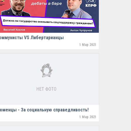
оммунисты VS Либертарианцы
1 Мар 2021
НЕТ ФОТО
юменцы - За социальную справедливость!
1 Мар 2021