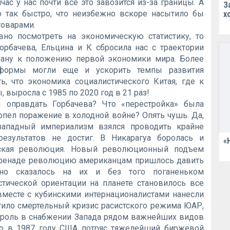
час у нас почти все это завозится из-за границы. А
З
о так быстро, что неизбежно вскоре насытило бы
х
оварами.
вно посмотреть на экономическую статистику, то
Горбачева, Ельцина и К сбросила нас с траектории
трану к положению первой экономики мира. Более
еформы могли еще и ускорить темпы развития
ь, что экономика социалистического Китая, где к
 выросла с 1985 по 2020 год в 21 раз!
ы оправдать Горбачева? Что «перестройка» была
рпел поражение в холодной войне? Опять чушь. Да,
западный империализм взялся проводить крайне
результатов не достиг. В Никарагуа боролась и
«
тская революция. Новый революционный подъем
Гренаде революцию американцам пришлось давить
вно сказалось на их и без того поганеньком
тической ориентации на планете становилось все
вместе с кубинскими интернационалистами нанесли
тило смертельный кризис расистского режима ЮАР,
 роль в снабжении Запада рядом важнейших видов
что в 1987 году США потряс тяжелейший биржевой