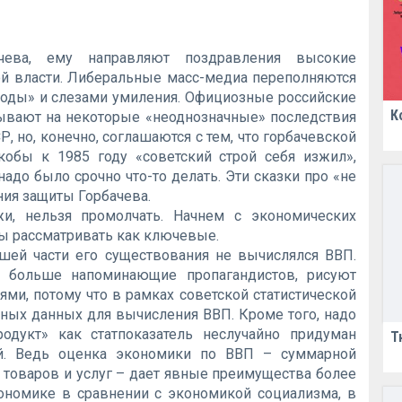
чева, ему направляют поздравления высокие
й власти. Либеральные масс-медиа переполняются
боды» и слезами умиления. Официозные российские
К
ывают на некоторые «неоднозначные» последствия
, но, конечно, соглашаются с тем, что горбачевской
кобы к 1985 году «советский строй себя изжил»,
надо было срочно что-то делать. Эти сказки про «не
ния защиты Горбачева.
жи, нельзя промолчать. Начнем с экономических
ы рассматривать как ключевые.
шей части его существования не вычислялся ВВП.
 больше напоминающие пропагандистов, рисуют
ми, потому что в рамках советской статистической
дных данных для вычисления ВВП. Кроме того, надо
одукт» как статпоказатель неслучайно придуман
Т
й. Ведь оценка экономики по ВВП – суммарной
товаров и услуг – дает явные преимущества более
ономике в сравнении с экономикой социализма, в