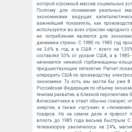
которой огромный массив социальных усл
Поэтому для понимания реальных ма
экономиками ведущих капиталистичес
важнейший показатель, как производств
используется во всех отраслях народного 
ее потребления является для экономи
динамики страны. С 1980 по 1985 год пр
на 3,6% в год, а в США – всего на 1,55
составлял 53% от уровня США, а в 1985-
начинается никакой горбачевщины-ельци
предшествующее пятилетие. Расчет показ
опередить США по производству электроэн
экономики. То есть мы могли бы уже 8
Российская Федерация по объему экономик
темпам развития, в близкой перспективе б
Антисоветчики в ответ обычно говорят, ч
энергии, а также «чугуния» и «люминия»
товаров. Но на самом деле и прирост 
вплоть до 1985 года весьма быстрым. С 
телевизоров увеличилось на 24%, магн