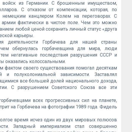
х войск из Германии. С брошенным имуществом,
ларов. С отказом от компенсации, которая, по
сь немецким канцлером Колем на переговорах. С
армии фактически в чистое поле. Чем это можно
нием любой ценой сохранить личный статус «друга
еской карьеры.
вия деятельности Горбачева для нашей страны
чем обернулась горбачевщина для мира, люди
тем негативные последствия разрушения СССР и
ты оказались колоссальными.
им фактом своего существования помогал десяткам
й и полуколониальной зависимости. Заставлял
дящимися все большей долей национального дохода,
тии. С разрушением Советского Союза все эти
орбачевцами всех прогрессивных сил на планете,
трит на Горбачева на фотографии 1989 года. Фидель
долгое время исчез один из двух мировых полюсов
ости. Западный империализм стал совершенно