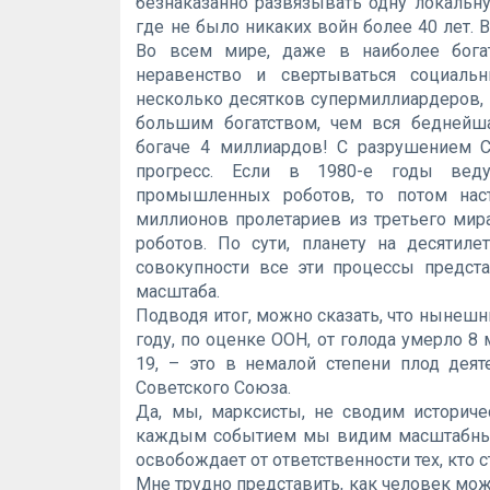
безнаказанно развязывать одну локальну
где не было никаких войн более 40 лет. 
Во всем мире, даже в наиболее богат
неравенство и свертываться социальн
несколько десятков супермиллиардеров, 
большим богатством, чем вся беднейш
богаче 4 миллиардов! С разрушением С
прогресс. Если в 1980-е годы вед
промышленных роботов, то потом наст
миллионов пролетариев из третьего мир
роботов. По сути, планету на десятиле
совокупности все эти процессы предст
масштаба.
Подводя итог, можно сказать, что нынеш
году, по оценке ООН, от голода умерло 8
19, – это в немалой степени плод дея
Советского Союза.
Да, мы, марксисты, не сводим историче
каждым событием мы видим масштабные
освобождает от ответственности тех, кто 
Мне трудно представить, как человек мо