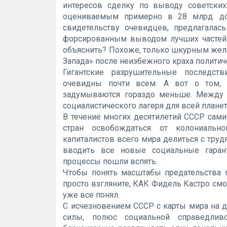
интересов сделку по выводу советски
оцениваемым примерно в 28 млрд. дол
свидетельству очевидцев, предлагала
форсированным выводом лучших частей 
объяснить? Похоже, только шкурным жела
Запада» после неизбежного краха политич
Гигантские разрушительные последст
очевидны почти всем. А вот о том, 
задумываются гораздо меньше. Между 
социалистического лагеря для всей плане
В течение многих десятилетий СССР сам
стран освобождаться от колониально
капиталистов всего мира делиться с тру
вводить все новые социальные гаран
процессы пошли вспять.
Чтобы понять масштабы предательства г
просто взгляните, КАК Фидель Кастро смо
уже все понял.
С исчезновением СССР с карты мира на 
силы, полюс социальной справедлив