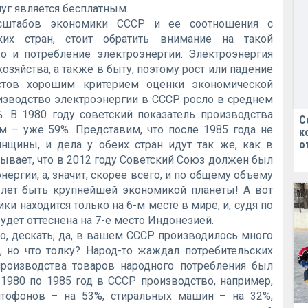
уг является бесплатным.
сштабов экономики СССР и ее соотношения с
ких стран, стоит обратить внимание на такой
о и потребление электроэнергии. Электроэнергия
хозяйства, а также в быту, поэтому рост или падение
стов хорошим критерием оценки экономической
оизводство электроэнергии в СССР росло в среднем
%. В 1980 году советский показатель производства
С
м – уже 59%. Представим, что после 1985 года не
к
нщины, и дела у обеих стран идут так же, как в
о
ывает, что в 2012 году Советский Союз должен был
ергии, а, значит, скорее всего, и по общему объему
 лет быть крупнейшей экономикой планеты! А вот
и находится только на 6-м месте в мире, и, судя по
удет оттеснена на 7-е место Индонезией.
то, дескать, да, в вашем СССР производилось много
, но что толку? Народ-то жаждал потребительских
производства товаров народного потребления был
1980 по 1985 год в СССР производство, например,
итофонов – на 53%, стиральных машин – на 32%,