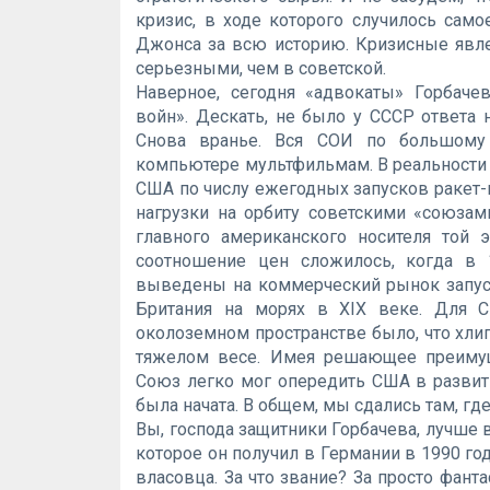
кризис, в ходе которого случилось са
Джонса за всю историю. Кризисные явле
серьезными, чем в советской.
Наверное, сегодня «адвокаты» Горбач
войн». Дескать, не было у СССР ответа 
Снова вранье. Вся СОИ по большому 
компьютере мультфильмам. В реальности 
США по числу ежегодных запусков ракет-
нагрузки на орбиту советскими «союзам
главного американского носителя той 
соотношение цен сложилось, когда в 
выведены на коммерческий рынок запуск
Британия на морях в XIX веке. Для 
околоземном пространстве было, что хлип
тяжелом весе. Имея решающее преимущ
Союз легко мог опередить США в развити
была начата. В общем, мы сдались там, г
Вы, господа защитники Горбачева, лучше 
которое он получил в Германии в 1990 го
власовца. За что звание? За просто фан