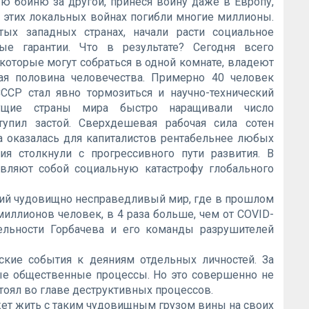
ю бойню за другой, принеся войну даже в Европу,
В этих локальных войнах погибли многие миллионы.
ых западных странах, начали расти социальное
ые гарантии. Что в результате? Сегодня всего
которые могут собраться в одной комнате, владеют
ая половина человечества. Примерно 40 человек
ССР стал явно тормозиться и научно-технический
ущие страны мира быстро наращивали число
упил застой. Сверхдешевая рабочая сила сотен
а оказалась для капиталистов рентабельнее любых
тия столкнули с прогрессивного пути развития. В
авляют собой социальную катастрофу глобального
ний чудовищно несправедливый мир, где в прошлом
 миллионов человек, в 4 раза больше, чем от COVID-
тельности Горбачева и его команды разрушителей
ские события к деяниям отдельных личностей. За
 общественные процессы. Но это совершенно не
стоял во главе деструктивных процессов.
жет жить с таким чудовищным грузом вины на своих