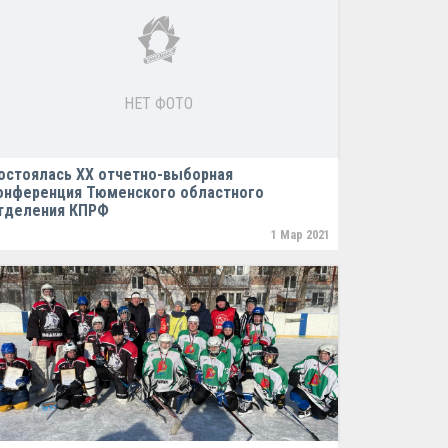
НЕТ ФОТО
остоялась XX отчетно-выборная
онференция Тюменского областного
тделения КПРФ
1 Мар 2021