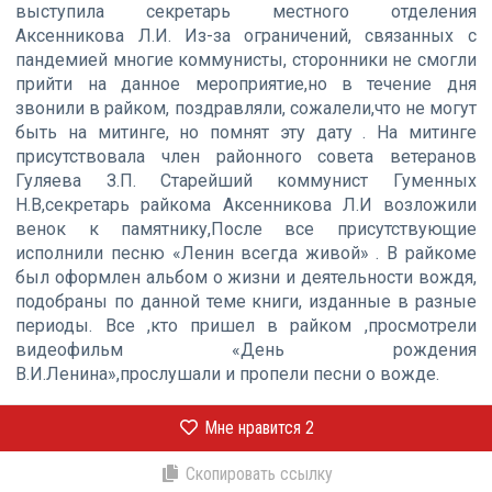
выступила секретарь местного отделения
Аксенникова Л.И. Из-за ограничений, связанных с
пандемией многие коммунисты, сторонники не смогли
прийти на данное мероприятие,но в течение дня
звонили в райком, поздравляли, сожалели,что не могут
быть на митинге, но помнят эту дату . На митинге
присутствовала член районного совета ветеранов
Гуляева З.П. Старейший коммунист Гуменных
Н.В,секретарь райкома Аксенникова Л.И возложили
венок к памятнику,После все присутствующие
исполнили песню «Ленин всегда живой» . В райкоме
был оформлен альбом о жизни и деятельности вождя,
подобраны по данной теме книги, изданные в разные
периоды. Все ,кто пришел в райком ,просмотрели
видеофильм «День рождения
В.И.Ленина»,прослушали и пропели песни о вожде.
Мне нравится
2
Скопировать ссылку