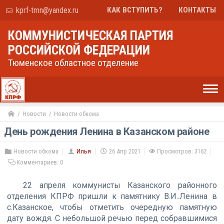
kprf-tmn@yandex.ru
КАК ВСТУПИТЬ?
КОНТАКТЫ
КОММУНИСТИЧЕСКАЯ ПАРТИЯ
РОССИЙСКОЙ ФЕДЕРАЦИИ
Тюменское областное отделение
Новости
Новости обкома
День рождения Ленина в Казанском районе
Новости обкома
Илья
26 Апр 2021
Просмотров: 3162
Комментариев:
0
22 апреля коммунисты Казанского районного
отделения КПРФ пришли к памятнику В.И..Ленина в
с.Казанское, чтобы отметить очередную памятную
дату вождя. С небольшой речью перед собравшимися