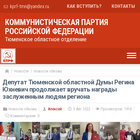
kprf-tmn@yandex.ru
КАК ВСТУПИТЬ?
КОНТАКТЫ
КОММУНИСТИЧЕСКАЯ ПАРТИЯ
РОССИЙСКОЙ ФЕДЕРАЦИИ
Тюменское областное отделение
Новости
Новости обкома
Депутат Тюменской областной Думы Регина
Юхневич продолжает вручать награды
заслуженным людям региона
Новости обкома
Алексей
3 Авг 2022
Просмотров: 1914
Комментариев:
0