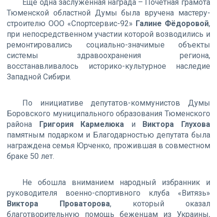
Ещё одна заслуженная награда – Почётная грамота
Тюменской областной Думы была вручена мастеру-
строителю ООО «Спортсервис-92»
Галине Фёдоровой
,
при непосредственном участии которой возводились и
ремонтировались социально-значимые объекты
системы здравоохранения региона,
восстанавливалось историко-культурное наследие
Западной Сибири.
По инициативе депутатов-коммунистов Думы
Боровского муниципального образования Тюменского
района
Григория Кармелюка
и
Виктора Глухова
памятным подарком и Благодарностью депутата была
награждена семья Юрченко, прожившая в совместном
браке 50 лет.
Не обошла вниманием народный избранник и
руководителя военно-спортивного клуба «Витязь»
Виктора Проваторова
, который оказал
благотворительную помощь беженцам из Украины,