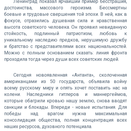
Ленинград показал ярчайший пример бесстрашия,
достоинства, массового героизма. Бессмертны
боевые и трудовые свершения той эпохи. В ней, как в
фокусе, отразились душевная сила и нравственная
высота советского человека. Он проявил невиданную
стойкость, подлинный патриотизм, любовь к
уникальному наследию предков, нерушимую дружбу
и братство с представителями всех национальностей.
Можно с полным основанием сказать: линия фронта
проходила тогда через души всех советских людей.
Сегодня новоявленная «Антанта», сколоченная
американцами из 50 государств, объявила войну
всему русскому миру и опять хочет поставить нас на
колени. Наследники гитлеров и маннергеймов,
которые обагрили кровью нашу землю, снова вводят
санкции и блокады. Впереди - новые испытания. Для
победы над врагом нужна максимальная
консолидация общества, полная концентрация всех
наших ресурсов, духовного потенциала.