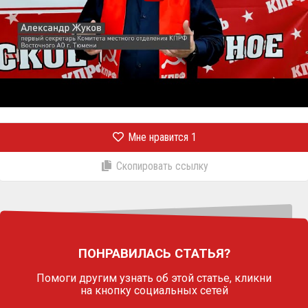
Мне нравится
1
Скопировать ссылку
ПОНРАВИЛАСЬ СТАТЬЯ?
Помоги другим узнать об этой статье,
кликни
на кнопку социальных сетей