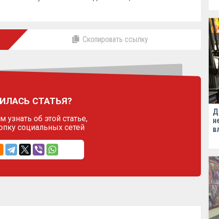
Скопировать ссылку
ИЛАСЬ СТАТЬЯ?
Д
 узнать об этой статье,
н
опку социальных сетей
в