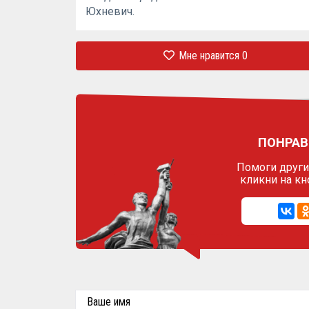
Юхневич.
Мне нравится
0
ПОНРАВ
Помоги другим
кликни на кн
Ваше имя