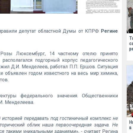
правили депутат областной Думы от КПРФ
Регине
Т
с
р
 Розы Люксембург, 14 частному отелю принято
 располагался подгорный корпус педагогического
и жил Д.И. Менделеев, работал П.П. Ершов. Ситуация
ске объявлен годом известного на весь мир химика,
тов.
тектуры федерального значения. Общественники
И. Менделеева.
 историей передавать под гостиничный комплекс не
Н
сторический облик наша первоочередная задача. Не
в
ься такими уникальными зданиями
», - считает Регина