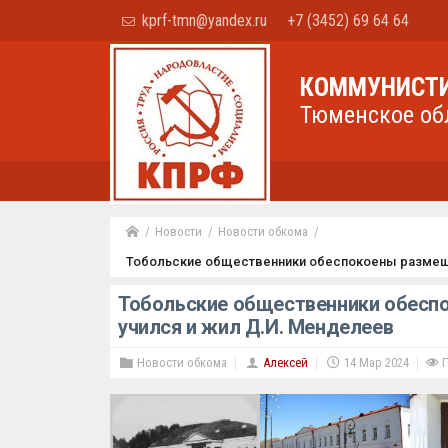
kprf-tmn@yandex.ru
+7 (3452) 69 64 64
КОММУНИСТИ
Тюменское об
Новости
Новости обкома
Тобольские общественники обеспокоены размещен
Тобольские общественники обеспо
учился и жил Д.И. Менделеев
Новости обкома
Алексей
14 Мар 2024
П