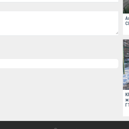
А
С
К
ж
Г