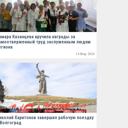
амара Казанцева вручила награды за
амоотверженный труд заслуженным людям
егиона
14 Мар 2024
иколай Харитонов завершил рабочую поездку
 Волгоград