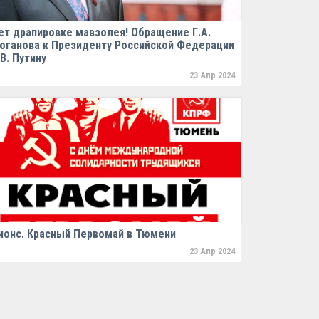
ет драпировке мавзолея! Обращение Г.А.
юганова к Президенту Российской Федерации
.В. Путину
23 Апр 2024
нонс. Красный Первомай в Тюмени
23 Апр 2024