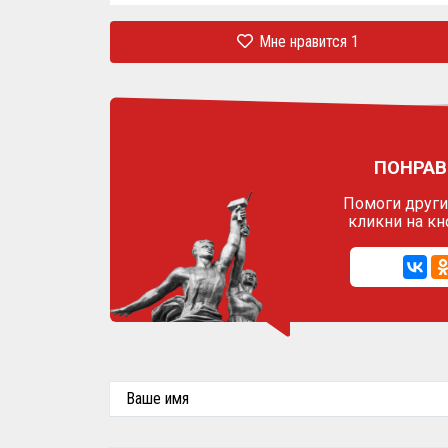
Мне нравится
1
ПОНРАВ
Помоги другим
кликни на кн
Ваше имя