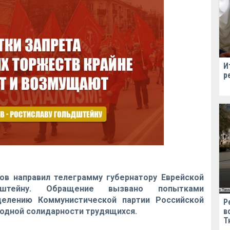
И
р
ов направил телеграмму губернатору Еврейской
дштейну. Обращение вызвано попытками
делению Коммунистической партии Российской
Р
одной солидарности трудящихся.
в
Т