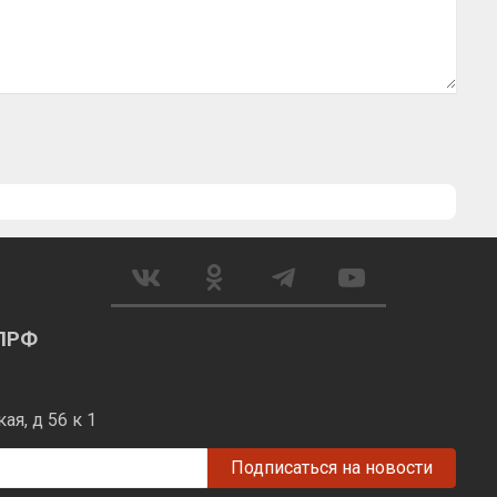
КПРФ
я, д 56 к 1