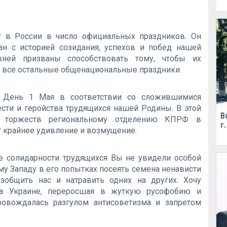
т в России в число официальных праздников. Он
ан с историей созидания, успехов и побед нашей
ней призваны способствовать тому, чтобы их
и все остальные общенациональные праздники.
т День 1 Мая в соответствии со сложившимися
ести и геройства трудящихся нашей Родины. В этой
В
х торжеств региональному отделению КПРФ в
г
 крайнее удивление и возмущение.
ке солидарности трудящихся Вы не увидели особой
у Западу в его попытках посеять семена ненависти
зобщить нас и натравить одних на других. Хочу
на Украине, переросшая в жуткую русофобию и
ровождалась разгулом антисоветизма и запретом