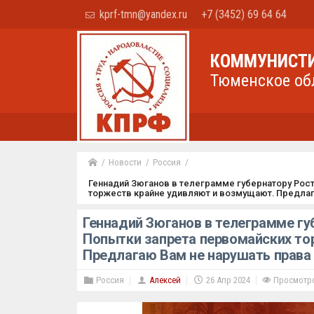
kprf-tmn@yandex.ru
+7 (3452) 69 64 64
КОММУНИСТИ
Тюменское об
Новости
Россия
Геннадий Зюганов в телеграмме губернатору Рос
торжеств крайне удивляют и возмущают. Предлаг
Геннадий Зюганов в телеграмме гу
Попытки запрета первомайских то
Предлагаю Вам не нарушать права
Россия
Алексей
26 Апр 2024
Просмотро