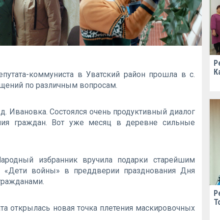
Р
К
епутата-коммуниста в Уватский район прошла в с.
ащений по различным вопросам.
д. Ивановка. Состоялся очень продуктивный диалог
ения граждан. Вот уже месяц в деревне сильные
Народный избранник вручила подарки старейшим
ии «Дети войны» в преддверии празднования Дня
 гражданами.
Р
Т
ата открылась новая точка плетения маскировочных