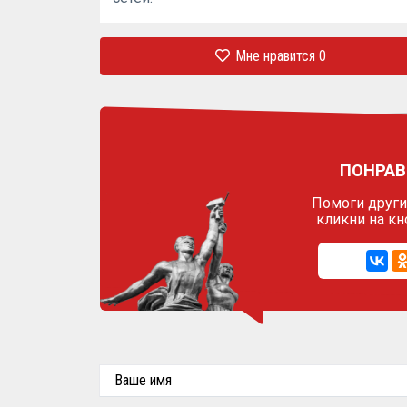
Мне нравится
0
ПОНРАВ
Помоги другим
кликни на кн
Ваше имя