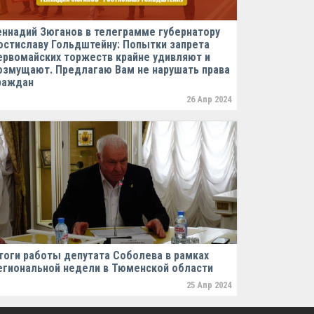
еннадий Зюганов в телеграмме губернатору
остиславу Гольдштейну: Попытки запрета
ервомайских торжеств крайне удивляют и
озмущают. Предлагаю Вам не нарушать права
раждан
26 Апр 2024
тоги работы депутата Соболева в рамках
егиональной недели в Тюменской области
25 Апр 2024