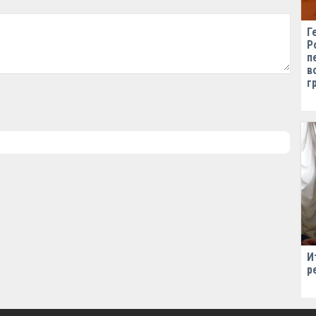
Г
Р
п
в
г
И
р