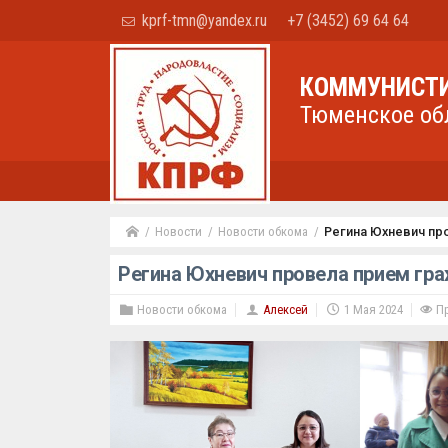
kprf-tmn@yandex.ru
+7 (3452) 69 64 64
КОММУНИСТИ
Тюменское об
Новости
Новости обкома
Регина Юхневич пр
Регина Юхневич провела прием гр
Новости обкома
Алексей
1 Мая 2024
Пр