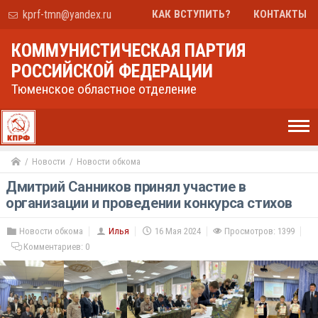
kprf-tmn@yandex.ru
КАК ВСТУПИТЬ?
КОНТАКТЫ
КОММУНИСТИЧЕСКАЯ ПАРТИЯ
РОССИЙСКОЙ ФЕДЕРАЦИИ
Тюменское областное отделение
Новости
Новости обкома
Дмитрий Санников принял участие в
организации и проведении конкурса стихов
Новости обкома
Илья
16 Мая 2024
Просмотров: 1399
Комментариев:
0