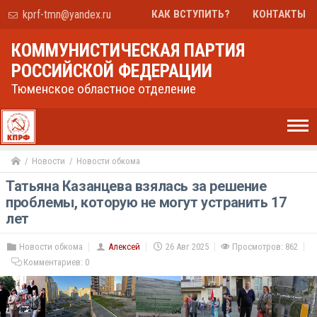
kprf-tmn@yandex.ru
КАК ВСТУПИТЬ?
КОНТАКТЫ
КОММУНИСТИЧЕСКАЯ ПАРТИЯ
РОССИЙСКОЙ ФЕДЕРАЦИИ
Тюменское областное отделение
Новости
Новости обкома
Татьяна Казанцева взялась за решение
проблемы, которую не могут устранить 17
лет
Новости обкома
Алексей
26 Авг 2025
Просмотров: 862
Комментариев:
0