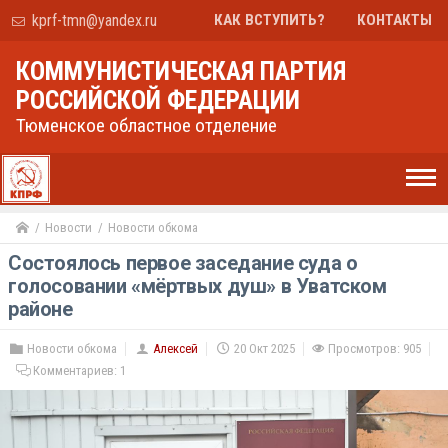
kprf-tmn@yandex.ru
КАК ВСТУПИТЬ?
КОНТАКТЫ
КОММУНИСТИЧЕСКАЯ ПАРТИЯ
РОССИЙСКОЙ ФЕДЕРАЦИИ
Тюменское областное отделение
Новости
Новости обкома
Состоялось первое заседание суда о
голосовании «мёртвых душ» в Уватском
районе
Новости обкома
Алексей
20 Окт 2025
Просмотров: 905
Комментариев:
1