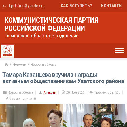
kprf-tmn@yandex.ru
КАК ВСТУПИТЬ?
КОНТАКТЫ
КОММУНИСТИЧЕСКАЯ ПАРТИЯ
РОССИЙСКОЙ ФЕДЕРАЦИИ
Тюменское областное отделение
Новости
Новости обкома
Тамара Казанцева вручила награды
активным общественникам Уватского района
Новости обкома
Алексей
20 Ноя 2025
Просмотров: 505
Комментариев:
0