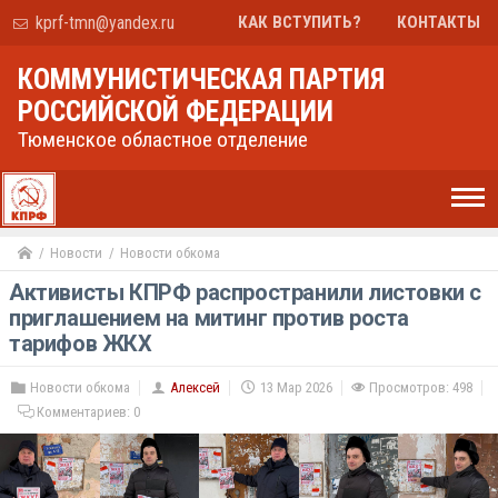
kprf-tmn@yandex.ru
КАК ВСТУПИТЬ?
КОНТАКТЫ
КОММУНИСТИЧЕСКАЯ ПАРТИЯ
РОССИЙСКОЙ ФЕДЕРАЦИИ
Тюменское областное отделение
Новости
Новости обкома
Активисты КПРФ распространили листовки с
приглашением на митинг против роста
тарифов ЖКХ
Новости обкома
Алексей
13 Мар 2026
Просмотров: 498
Комментариев:
0