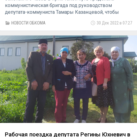
коммунистическая бригада под руководством
депутата-коммуниста Тамары Казанцевой, чтобы
подарить новогоднее настроение местным жителям.
НОВОСТИ ОБКОМА
30 Дек 2022 в 07:27
Конечный пункт - деревня Осиновская. По пути
остановки в деревнях Малый Уват и Вершинская,
передаём детям новогодние подарки.
Рабочая поездка депутата Регины Юхневич в