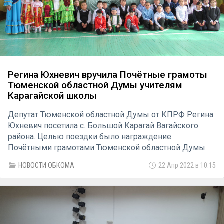
Регина Юхневич вручила Почётные грамоты
Тюменской областной Думы учителям
Карагайской школы
Депутат Тюменской областной Думы от КПРФ Регина
Юхневич посетила с. Большой Карагай Вагайского
района. Целью поездки было награждение
Почётными грамотами Тюменской областной Думы
учителя математики и технологии Мирхада Уразова и
НОВОСТИ ОБКОМА
22 Апр 2022 в 10:15
учителя ОБЖ и информатики Бикмухамеда Урамаева.
В стенах Карагайской школы прошла вся их трудовая
деятельность, они воспитали не одно поколение
учащихся, и сейчас очень уважаемы среди
педагогического коллектива, школьников и