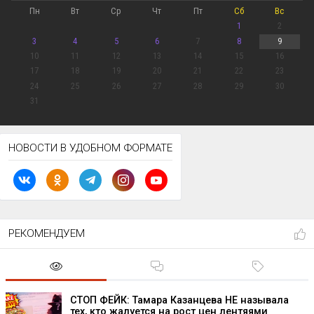
Пн
Вт
Ср
Чт
Пт
Сб
Вс
1
2
3
4
5
6
7
8
9
10
11
12
13
14
15
16
17
18
19
20
21
22
23
24
25
26
27
28
29
30
31
НОВОСТИ В УДОБНОМ ФОРМАТЕ
РЕКОМЕНДУЕМ
СТОП ФЕЙК: Тамара Казанцева НЕ называла
тех, кто жалуется на рост цен лентяями