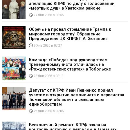
апелляцию КПРФ по делу о голосовании
«мёртвых душ» в Уватском районе
27 Янв 2026 в 08:56
Обречь на провал стремление Трампа к
мировому господству! Обращение
Председателя ЦК КПРФ Г.А. Зюганова
9 Янв 2026 в 07:27
Команда «Победа» под руководствам
тренера-коммуниста отличилась на
«Рождественских стартах» в Тобольске
28 Янв 2026 в 08:13
Депутат от КПРФ Иван Левченко принял
участие в открытии чемпионата и первенства
Тюменской области по смешанным
единоборствам
22 Янв 2026 в 09:06
Бесконечный ремонт: КПРФ взяла на
контроль историю с детсадом в Тарманах,