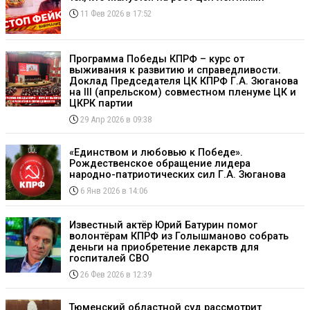
11 Фев 2026 в 17:52
Программа Победы КПРФ – курс от
выживания к развитию и справедливости.
Доклад Председателя ЦК КПРФ Г.А. Зюганова
на III (апрельском) совместном пленуме ЦК и
ЦКРК партии
29 Апр 2026 в 09:38
«Единством и любовью к Победе».
Рождественское обращение лидера
народно-патриотических сил Г.А. Зюганова
6 Янв 2026 в 14:06
Известный актёр Юрий Батурин помог
волонтёрам КПРФ из Голышманово собрать
деньги на приобретение лекарств для
госпиталей СВО
26 Фев 2026 в 12:39
Тюменский областной суд рассмотрит