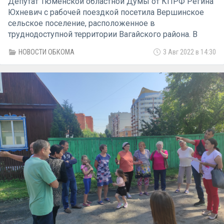
Депутат Тюменской областной Думы от КПРФ Регина
Юхневич с рабочей поездкой посетила Вершинское
сельское поселение, расположенное в
труднодоступной территории Вагайского района. В
поездке народного избранника сопровождали первый
НОВОСТИ ОБКОМА
3 Авг 2022 в 14:30
секретарь Вагайского райкома КПРФ Юрий Тунгусов и
кандидат в депутаты районной Думы Маугида
Иманова. Добираться до места назначения пришлось
на вертолёте.