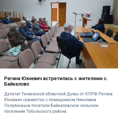
выпускников. Первого из них представила к
награждению депутат-коммунист Регина Юхневич,
второго – её коллега по фракции Иван Левченко.
Регина Юхневич встретилась с жителями с.
Байкалово
Депутат Тюменской областной Думы от КПРФ Регина
Юхневич совместно с помощником Николаем
Полуяновым посетили Байкаловское сельское
поселение Тобольского района.