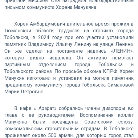
приятной миссией. Она наградила Благодарственным
письмом коммуниста Хорена Манукяна .
Хорен Амбарцумович длительное время прожил в
Тюменской области, трудился на стройках города
Тобольска, в 2024 году при его участии установили
памятник Владимиру Ильичу Ленину на улице Ленина.
Он же сделал на постаменте надпись «ЛЕНИН»,
которую видно издалека. Он активно помогает
партийным отделениям города Тобольска и
Тобольского района. По просьбе обкома КПРФ Хорен
Манукян изготовил и установил на могиле памятник
преданному коммунисту города Тобольска Симановой
Марии Петровне.
В кафе « Арарат» собрались члены диаспоры во
главе с ее руководителем. Воспоминания коллег
Манукяна были посвящены Советскому союзу,
комсомольским строительным отрядам. В Тобольске
проживает около 500 армян, для которых город стал