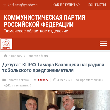
kprf-tmn@yandex.ru
КАК ВСТУПИТЬ?
КОНТАКТЫ
КОММУНИСТИЧЕСКАЯ ПАРТИЯ
РОССИЙСКОЙ ФЕДЕРАЦИИ
Тюменское областное отделение
Новости
Новости обкома
Депутат КПРФ Тамара Казанцева наградила
тобольского предпринимателя
Новости обкома
Алексей
4 Мая 2026
Просмотров: 366
Комментариев:
0