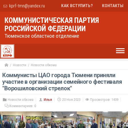
kprf-tmn@yandex.ru
КАК ВСТУПИТЬ?
КОНТАКТЫ
КОММУНИСТИЧЕСКАЯ ПАРТИЯ
РОССИЙСКОЙ ФЕДЕРАЦИИ
Тюменское областное отделение
Новости
Новости обкома
Коммунисты ЦАО города Тюмени приняли
участие в организации семейного фестиваля
"Ворошиловский стрелок"
Новости обкома
Илья
20 Ноя 2023
Просмотров: 1409
Комментариев:
0