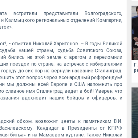
та встретили представители Волгоградского,
о и Калмыцкого региональных отделений Компартии,
ток».
ог!, - отметил Николай Харитонов. – В годы Великой
судьба нашей страны, судьба Советского Союза,
зий бились на этой земле с врагом и переломили
их поездок по стране, на встречах с избирателями
Г
р
ороду до сих пор не вернули название Сталинград.
решить этот вопрос через всенародный референдум!
ции мы должны всей Европе и США напомнить про
мо славное имя Сталинград ведет в бой! Уверен, что
названия вдохновит наших бойцов и офицеров, и
адский обком, возложит цветы к памятникам В.И.
В. Василевскому. Кандидат в Президенты от КПРФ
кая битва» и на Мамаевом кургане. Также Николай