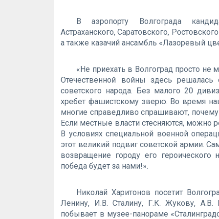
В аэропорту Волгограда кандида
Астраханского, Саратовского, Ростовског
а также казачий ансамбль «Лазоревый цве
«Не приехать в Волгоград просто не м
Отечественной войны здесь решалась 
советского народа. Без малого 20 диви
хребет фашистскому зверю. Во время наш
многие справедливо спрашивают, почему г
Если местные власти стесняются, можно 
В условиях специальной военной опера
этот великий подвиг советской армии. Са
возвращение городу его героического 
победа будет за нами!».
Николай Харитонов посетит Волгогр
Ленину, И.В. Сталину, Г.К. Жукову, А.
побывает в музее-панораме «Сталинградс