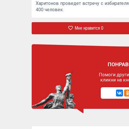
Харитонов проведет встречу с избирателя
400 человек.
Мне нравится
0
ПОНРАВ
Помоги другим
кликни на кн