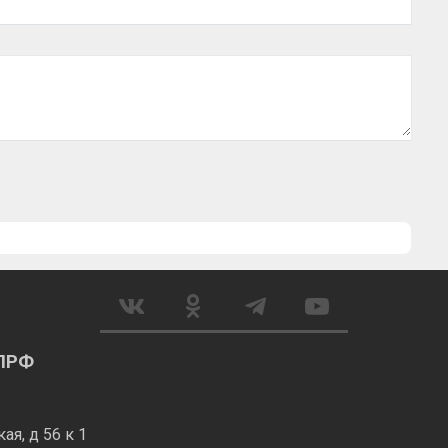
КПРФ
я, д 56 к 1