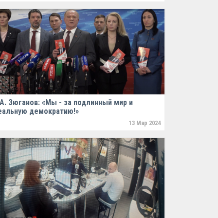
.А. Зюганов: «Мы - за подлинный мир и
еальную демократию!»
13 Мар 2024