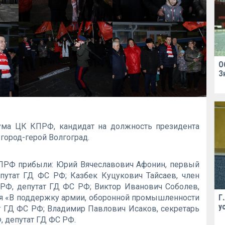
О
З
иума ЦК КПРФ, кандидат на должность президента
город-герой Волгоград.
КПРФ прибыли: Юрий Вячеславович Афонин, первый
путат ГД ФС РФ; Казбек Куцукович Тайсаев, член
Ф, депутат ГД ФС РФ; Виктор Иванович Соболев,
я «В поддержку армии, оборонной промышленности
Г
у
т ГД ФС РФ; Владимир Павлович Исаков, секретарь
 депутат ГД ФС РФ.