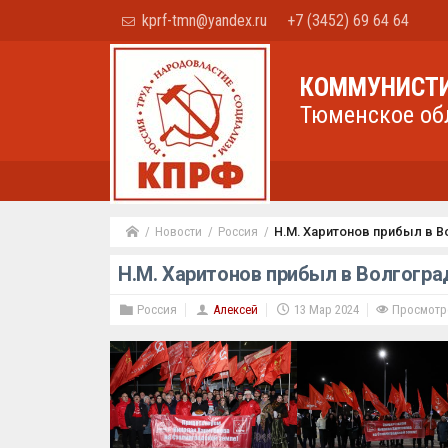
kprf-tmn@yandex.ru
+7 (3452) 69 64 64
КОММУНИСТИ
Тюменское об
Новости
Россия
Н.М. Харитонов прибыл в 
Н.М. Харитонов прибыл в Волгогра
Россия
Алексей
13 Мар 2024
Просмотро