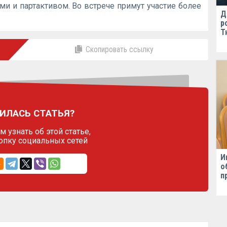
ми и партактивом. Во встрече примут участие более
Д
р
Т
Скопировать ссылку
ИЛАСЬ СТАТЬЯ?
 узнать об этой статье,
опку социальных сетей
И
о
п