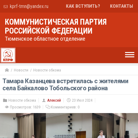
kprf-tmn@yandex.ru
КАК ВСТУПИТЬ?
КОНТАКТЫ
КОММУНИСТИЧЕСКАЯ ПАРТИЯ
РОССИЙСКОЙ ФЕДЕРАЦИИ
Тюменское областное отделение
Новости
Новости обкома
Тамара Казанцева встретилась с жителями
села Байкалово Тобольского района
Новости обкома
Алексей
23 Июл 2024
Просмотров: 1639
Комментариев:
0