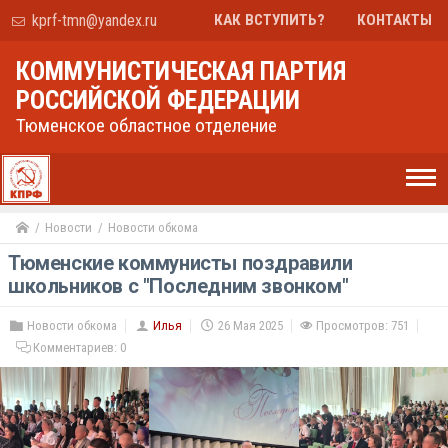
kprf-tmn@yandex.ru
КАК ВСТУПИТЬ?
КОНТАКТЫ
КОММУНИСТИЧЕСКАЯ ПАРТИЯ
РОССИЙСКОЙ ФЕДЕРАЦИИ
Тюменское областное отделение
Новости
Новости обкома
Тюменские коммунисты поздравили
школьников с "Последним звонком"
Новости обкома
Илья
26 Мая 2025
Просмотров: 751
Комментариев:
0