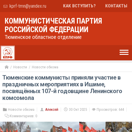
kprf-tmn@yandex.ru
КАК ВСТУПИТЬ?
КОНТАКТЫ
КОММУНИСТИЧЕСКАЯ ПАРТИЯ
РОССИЙСКОЙ ФЕДЕРАЦИИ
Тюменское областное отделение
Новости
Новости обкома
Тюменские коммунисты приняли участие в
праздничных мероприятиях в Ишиме,
посвящённых 107-й годовщине Ленинского
комсомола
Новости обкома
Алексей
30 Окт 2025
Просмотров: 644
Комментариев:
0