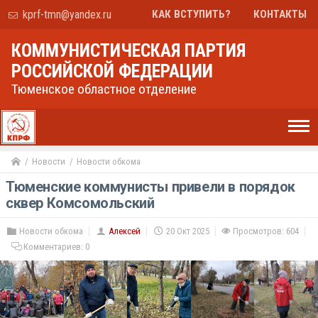
kprf-tmn@yandex.ru
КАК ВСТУПИТЬ?
КОНТАКТЫ
КОММУНИСТИЧЕСКАЯ ПАРТИЯ
РОССИЙСКОЙ ФЕДЕРАЦИИ
Тюменское областное отделение
Новости
Новости обкома
Тюменские коммунисты привели в порядок
сквер Комсомольский
Новости обкома
Алексей
20 Окт 2025
Просмотров: 604
Комментариев:
0