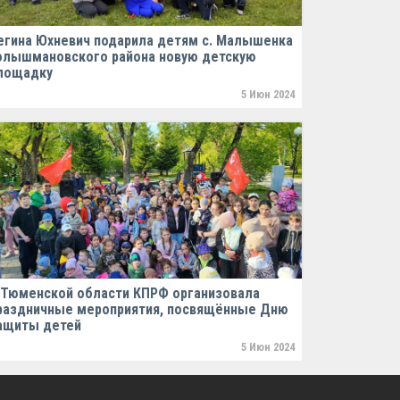
егина Юхневич подарила детям с. Малышенка
олышмановского района новую детскую
лощадку
5 Июн 2024
 Тюменской области КПРФ организовала
раздничные мероприятия, посвящённые Дню
ащиты детей
5 Июн 2024