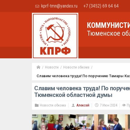
kprf-tmn@yandex.ru
+7 (3452) 69 64 64
КОММУНИСТИ
Тюменское об
Новости
Новости обкома
Славим человека труда! По поручению Тамары К
Славим человека труда! По поруч
Тюменской областной думы
Новости обкома
Алексей
7 Июн 2024
Пр