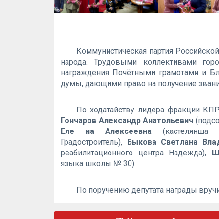
Коммунистическая партия Российской
народа. Трудовыми коллективами го
награждения Почётными грамотами и Б
думы, дающими право на получение звания
По ходатайству лидера фракции К
Гончаров Александр Анатольевич
(подсо
Еле на Алексеевна
(кастелянша об
Градостроитель),
Быкова Светлана Вла
реабилитационного центра Надежда),
Ш
языка школы № 30).
По поручению депутата награды вру