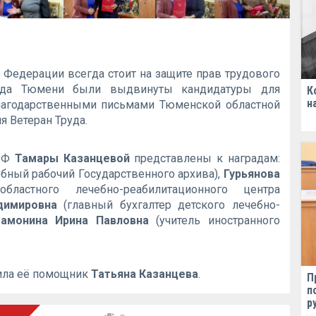
 Федерации всегда стоит на защите прав трудового
рода Тюмени были выдвинуты кандидатуры для
К
н
лагодарственными письмами Тюменской областной
 Ветеран Труда.
ПРФ
Тамары Казанцевой
представлены к наградам:
бный рабочий Государственного архива),
Гурьянова
ластного лечебно-реабилитационного центра
димировна
(главный бухгалтер детского лечебно-
амонина Ирина Павловна
(учитель иностранного
чила её помощник
Татьяна Казанцева
.
П
п
р