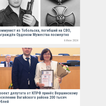
оммунист из Тобольска, погибший на СВО,
аграждён Орденом Мужества посмертно
6 Июн 2024
роект депутата от КПРФ принёс Вершинскому
оселению Вагайского района 200 тысяч
ублей