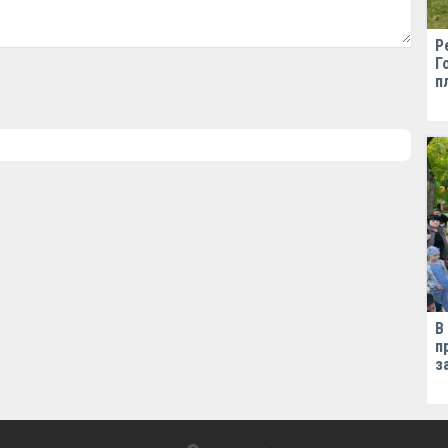
Р
Г
п
В
п
з