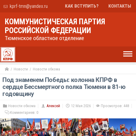
kprf-tmn@yandex.ru
КАК ВСТУПИТЬ?
КОНТАКТЫ
КОММУНИСТИЧЕСКАЯ ПАРТИЯ
РОССИЙСКОЙ ФЕДЕРАЦИИ
Тюменское областное отделение
Новости
Новости обкома
Под знаменем Победы: колонна КПРФ в
сердце Бессмертного полка Тюмени в 81-ю
годовщину
Новости обкома
Алексей
12 Мая 2026
Просмотров: 448
Комментариев:
0