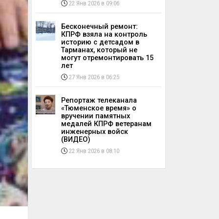
22 Янв 2026 в 09:06
Бесконечный ремонт:
КПРФ взяла на контроль
историю с детсадом в
Тарманах, который не
могут отремонтировать 15
лет
27 Янв 2026 в 06:25
Репортаж телеканала
«Тюменское время» о
вручении памятных
медалей КПРФ ветеранам
инженерных войск
(ВИДЕО)
22 Янв 2026 в 08:10