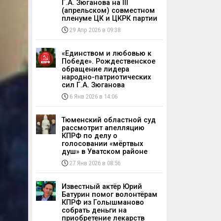
Г.А. Зюганова на III
(апрельском) совместном
пленуме ЦК и ЦКРК партии
29 Апр 2026 в 09:38
«Единством и любовью к
Победе». Рождественское
обращение лидера
народно-патриотических
сил Г.А. Зюганова
6 Янв 2026 в 14:06
Тюменский областной суд
рассмотрит апелляцию
КПРФ по делу о
голосовании «мёртвых
душ» в Уватском районе
27 Янв 2026 в 08:56
Известный актёр Юрий
Батурин помог волонтёрам
КПРФ из Голышманово
собрать деньги на
приобретение лекарств