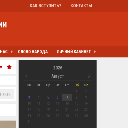
КАК ВСТУПИТЬ?
КОНТАКТЫ
ИИ
 НАС
СЛОВО НАРОДА
ЛИЧНЫЙ КАБИНЕТ
2026
Август
Пн
Вт
Ср
Чт
Пт
Сб
Вс
1
2
Найти
3
4
5
6
7
8
9
10
11
12
13
14
15
16
17
18
19
20
21
22
23
24
25
26
27
28
29
30
31