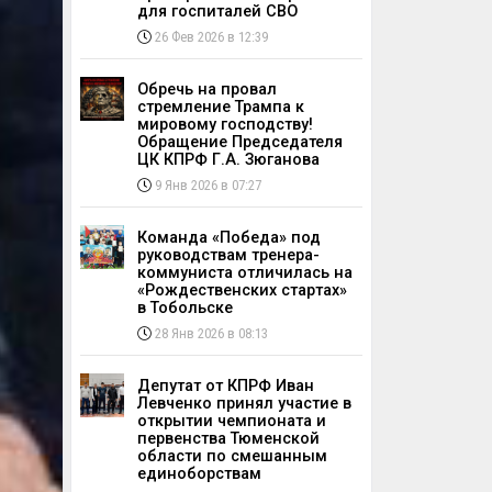
для госпиталей СВО
26 Фев 2026 в 12:39
Обречь на провал
стремление Трампа к
мировому господству!
Обращение Председателя
ЦК КПРФ Г.А. Зюганова
9 Янв 2026 в 07:27
Команда «Победа» под
руководствам тренера-
коммуниста отличилась на
«Рождественских стартах»
в Тобольске
28 Янв 2026 в 08:13
Депутат от КПРФ Иван
Левченко принял участие в
открытии чемпионата и
первенства Тюменской
области по смешанным
единоборствам