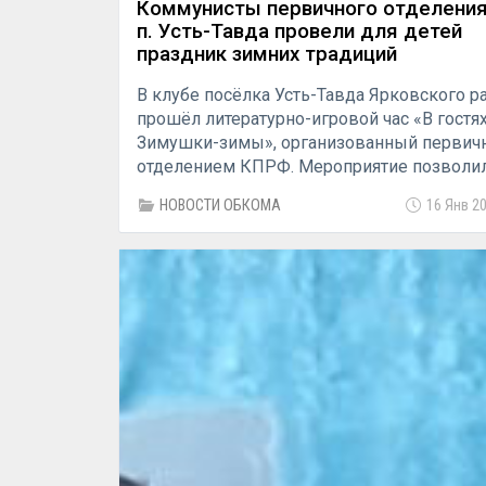
Коммунисты первичного отделени
п. Усть-Тавда провели для детей
праздник зимних традиций
В клубе посёлка Усть-Тавда Ярковского р
прошёл литературно-игровой час «В гостях
Зимушки-зимы», организованный перви
отделением КПРФ. Мероприятие позволи
юным жителям глубже познакомиться с
НОВОСТИ ОБКОМА
16 Янв 20
фольклором и обычаями родного края.