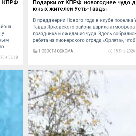
я КПРФ
Подарки от КПРФ: новогоднее чудо 
юных жителей Усть-Тавды
В преддверии Нового года в клубе поселка 
айона
Тавда Ярковского района царила атмосфера
 у
праздника и ожидания чуда. Здесь собралис
чным
ребята из пионерского отряда «Орлята», что
ло
встретиться с гостями и получить долгожда
НОВОСТИ ОБКОМА
15 Янв 2026 
новогодние подарки.
26 в 06:18