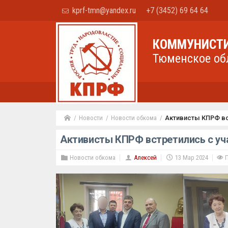
kprf-tmn@yandex.ru
+7 (3452) 69 64 64
КОММУНИСТИ
Тюменское об
Новости
Новости обкома
Активисты КПРФ вс
Активисты КПРФ встретились с у
Новости обкома
Алексей
13 Мар 2024
П