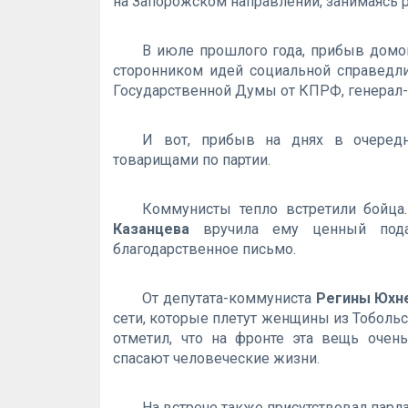
на Запорожском направлении, занимаясь 
В июле прошлого года, прибыв домой
сторонником идей социальной справедли
Государственной Думы от КПРФ, генерал
И вот, прибыв на днях в очередн
товарищами по партии.
Коммунисты тепло встретили бойц
Казанцева
вручила ему ценный пода
благодарственное письмо.
От депутата-коммуниста
Регины Юхн
сети, которые плетут женщины из Тобольс
отметил, что на фронте эта вещь очен
спасают человеческие жизни.
На встрече также присутствовал пар