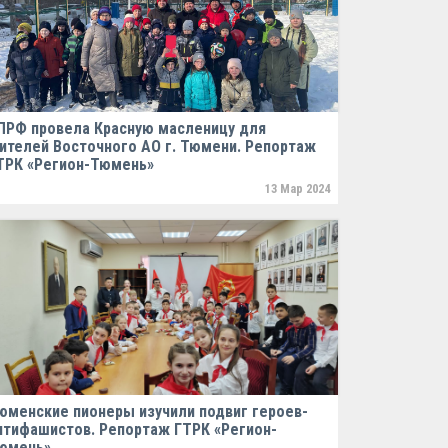
ПРФ провела Красную масленицу для
ителей Восточного АО г. Тюмени. Репортаж
ТРК «Регион-Тюмень»
13 Мар 2024
юменские пионеры изучили подвиг героев-
нтифашистов. Репортаж ГТРК «Регион-
юмень»