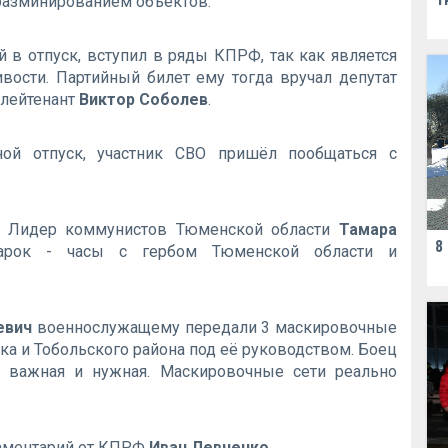
разминированием объектов.
 в отпуск, вступил в ряды КПРФ, так как является
вости. Партийный билет ему тогда вручал депутат
-лейтенант
Виктор Соболев
.
ой отпуск, участник СВО пришёл пообщаться с
а. Лидер коммунистов Тюменской области
Тамара
8
рок - часы с гербом Тюменской области и
евич
военнослужащему передали 3 маскировочные
ка и Тобольского района под еë руководством. Боец
ь важная и нужная. Маскировочные сети реально
ламентарий от КПРФ
Иван Левченко
.